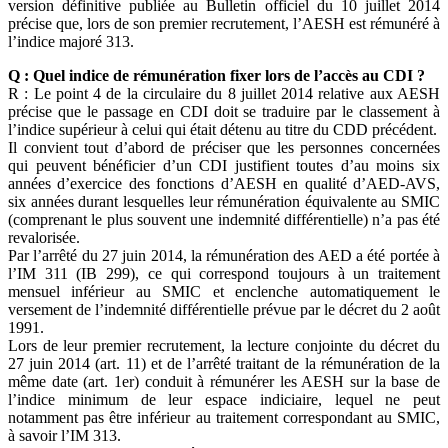
version définitive publiée au Bulletin officiel du 10 juillet 2014
précise que, lors de son premier recrutement, l’AESH est rémunéré à
l’indice majoré 313.
Q : Quel indice de rémunération fixer lors de l’accès au CDI ?
R : Le point 4 de la circulaire du 8 juillet 2014 relative aux AESH
précise que le passage en CDI doit se traduire par le classement à
l’indice supérieur à celui qui était détenu au titre du CDD précédent.
Il convient tout d’abord de préciser que les personnes concernées
qui peuvent bénéficier d’un CDI justifient toutes d’au moins six
années d’exercice des fonctions d’AESH en qualité d’AED-AVS,
six années durant lesquelles leur rémunération équivalente au SMIC
(comprenant le plus souvent une indemnité différentielle) n’a pas été
revalorisée.
Par l’arrêté du 27 juin 2014, la rémunération des AED a été portée à
l’IM 311 (IB 299), ce qui correspond toujours à un traitement
mensuel inférieur au SMIC et enclenche automatiquement le
versement de l’indemnité différentielle prévue par le décret du 2 août
1991.
Lors de leur premier recrutement, la lecture conjointe du décret du
27 juin 2014 (art. 11) et de l’arrêté traitant de la rémunération de la
même date (art. 1er) conduit à rémunérer les AESH sur la base de
l’indice minimum de leur espace indiciaire, lequel ne peut
notamment pas être inférieur au traitement correspondant au SMIC,
à savoir l’IM 313.