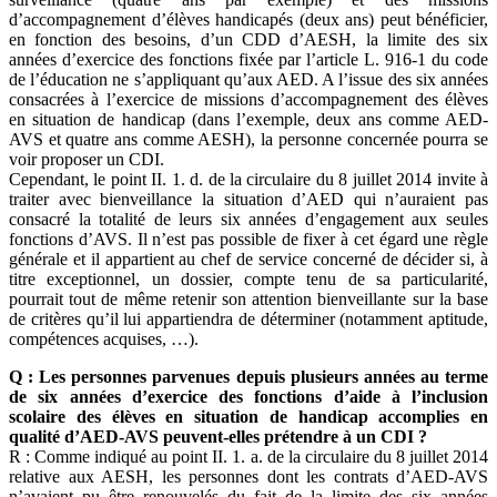
d’accompagnement d’élèves handicapés (deux ans) peut bénéficier,
en fonction des besoins, d’un CDD d’AESH, la limite des six
années d’exercice des fonctions fixée par l’article L. 916-1 du code
de l’éducation ne s’appliquant qu’aux AED. A l’issue des six années
consacrées à l’exercice de missions d’accompagnement des élèves
en situation de handicap (dans l’exemple, deux ans comme AED-
AVS et quatre ans comme AESH), la personne concernée pourra se
voir proposer un CDI.
Cependant, le point II. 1. d. de la circulaire du 8 juillet 2014 invite à
traiter avec bienveillance la situation d’AED qui n’auraient pas
consacré la totalité de leurs six années d’engagement aux seules
fonctions d’AVS. Il n’est pas possible de fixer à cet égard une règle
générale et il appartient au chef de service concerné de décider si, à
titre exceptionnel, un dossier, compte tenu de sa particularité,
pourrait tout de même retenir son attention bienveillante sur la base
de critères qu’il lui appartiendra de déterminer (notamment aptitude,
compétences acquises, …).
Q : Les personnes parvenues depuis plusieurs années au terme
de six années d’exercice des fonctions d’aide à l’inclusion
scolaire des élèves en situation de handicap accomplies en
qualité d’AED-AVS peuvent-elles prétendre à un CDI ?
R : Comme indiqué au point II. 1. a. de la circulaire du 8 juillet 2014
relative aux AESH, les personnes dont les contrats d’AED-AVS
n’avaient pu être renouvelés du fait de la limite des six années