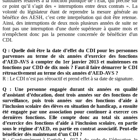
statutaires relatives à la fonction publique de l’Etat, qui précise sur
ce point qu’il s’agit des « interruptions entre deux contrats ». La
volonté du législateur étant de reprendre la mesure générale au
bénéfice des AESH, c’est cette interprétation qui doit être retenue.
Ainsi, des interruptions de deux mois plusieurs années de suite ne
font pas une interruption d'une durée supérieure à quatre mois et
n'empêchent donc pas la personne concernée de bénéficier d'un
CDI.
Q : Quelle doit être la date d’effet du CDI pour les personnes
parvenues au terme de six années d’exercice des fonctions
d’AED-AVS à compter du 1er janvier 2013 et maintenues en
fonctions par CDD de dix mois ? Faut-il faire démarrer le CDI
rétroactivement au terme des six années d’AED-AVS ?
R : Le CDI n’est pas rétroactif et prend effet à sa date de signature.
Q : Une personne engagée durant six années en qualité
d’assistant d’éducation, dont trois années sur des fonctions de
surveillance, puis trois années sur des fonctions d’aide à
l’inclusion scolaire des élèves en situation de handicap, a ensuite
été engagée par une association pour continuer à exercer ces
dernières fonctions. Elle compte donc au total six années
d’exercice des fonctions d’aide à l‘inclusion scolaire, en partie
sous le régime d’AED, en partie en contrat associatif. Peut-elle
bénéficier dès maintenant d’un CDI ?
R : Conformément à l’article L. 917-1 du code de l’éducation, le