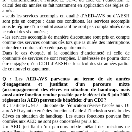
calcul des six années se fait notamment en application des règles ci-
après :
- seuls les services accomplis en qualité d’AED-AVS ou d’AESH
sont pris en compte ; dans ces conditions, les services accomplis
sous le régime d’un contrat associatif ne sont pas comptabilisés dans
le calcul des six années ;
- les services accomplis de manière discontinue sont pris en compte
comme des services continus dès lors que la durée des interruptions
entre deux contrats n’excède pas quatre mois.
Dans le cas évoqué, ni la condition d’ancienneté ni celle de
continuité de services ne sont remplies. L’intéressée ne pourra donc
être engagée qu’en CDD d’AESH et le calcul des six années partira
de ce nouvel engagement.
Q : Les AED-AVS parvenus au terme de six années
d’engagement et justifiant d’un parcours mixte
(accompagnement des élèves en situation de handicap, mais
aussi autre fonction rendue possible par le décret du 6 juin 2003
régissant les AED) peuvent-ils bénéficier d’un CDI ?
R : L’article L. 917-1 du code de l’éducation réserve l’accès au CDI
aux AED ayant exercé des fonctions d’aide à l’inclusion scolaire des
élèves en situation de handicap. Les autres fonctions pouvant être
confiées aux AED ne sont pas concernées par la loi.
Un AED justifiant d’un parcours mixte mêlant des missions de
surveillance (quatre ans par exemple) et des missions